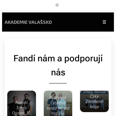
AKADEMIE VALAŠSKO
Fandí nám a podporují
MUDr. Martin
předseda
nás
Čulen, 9. Dan
TMK ČSKe
WGKF a
PaedDr.
zástupci
Michal
Krajského
Hrubý, Ph.D.
svazu karate
a zástupce
ČSKe
Prezident
ČR
Zlínského
hanshi
Českého
okinawské
kraje
Takeji
svazu karate
organizace
Ogawa, 10.
Ing. Jiří
Gojuryu