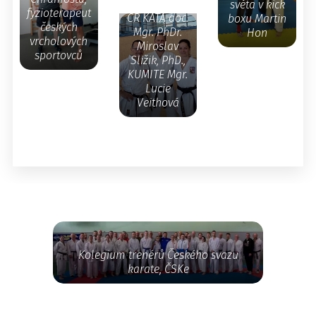
reprezentace
světa v kick
fyzioterapeut
ČR KATA doc.
boxu Martin
českých
Mgr. PhDr.
Hon
vrcholových
Miroslav
sportovců
Sližik, PhD.,
KUMITE Mgr.
Lucie
Veithová
Kolegium trenérů Českého svazu
karate, ČSKe