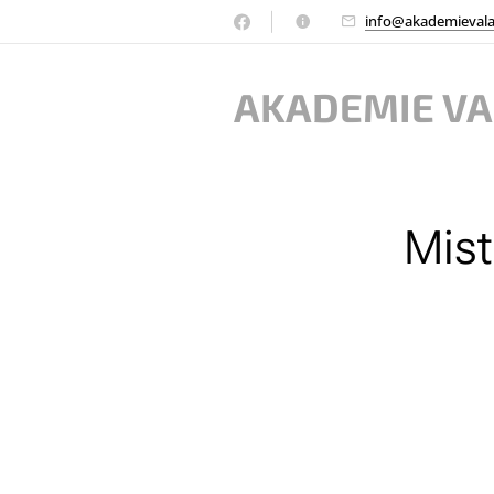
info@akademievala
AKADEMIE V
Mist