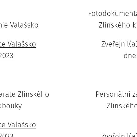
Fotodokumenta
ie Valašsko
Zlínského k
te Valašsko
Zveřejnil(a
 2023
dn
arate Zlínského
Personální z
lobouky
Zlínského
te Valašsko
 2023
Zveřejnil(a