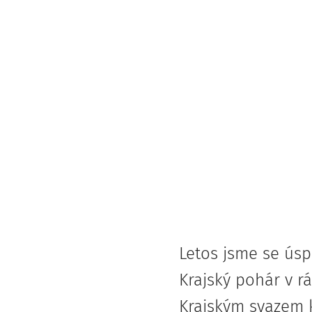
Letos jsme se úspě
Krajský pohár v r
Krajským svazem k