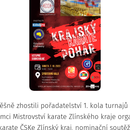
šně zhostili pořadatelství 1. kola turnajů
ámci Mistrovství karate Zlínského kraje or
arate ČSKe Zlínský kraj, nominační soutě