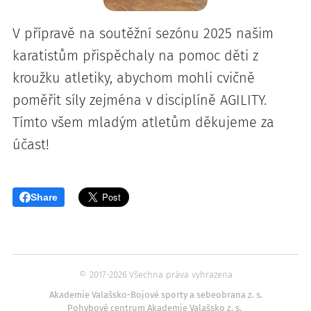
V přípravě na soutěžní sezónu 2025 našim
karatistům přispěchaly na pomoc děti z
kroužku atletiky, abychom mohli cvičně
poměřit síly zejména v disciplíně AGILITY.
Tímto všem mladým atletům děkujeme za
účast!
Share
© 2017-2026
Všechna práva vyhrazena
Akademie Valašsko-Bojové sporty a sebeobrana z. s.
Pohybové centrum Akademie Valašsko z. s.